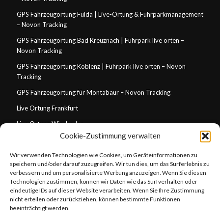
GPS Fahrzeugortung Fulda | Live-Ortung & Fuhrparkmanagement
– Novon Tracking
GPS Fahrzeugortung Bad Kreuznach | Fuhrpark live orten –
Novon Tracking
GPS Fahrzeugortung Koblenz | Fuhrpark live orten – Novon
Tracking
GPS Fahrzeugortung für Montabaur – Novon Tracking
Live Ortung Frankfurt
Live Ortung Wiesbaden
Cookie-Zustimmung verwalten
Live Ortung Mainz
Wir verwenden Technologien wie Cookies, um Geräteinformationen zu
Live Ortung Darmstadt
speichern und/oder darauf zuzugreifen. Wir tun dies, um das Surferlebnis zu
Live Ortung Koblenz
verbessern und um personalisierte Werbung anzuzeigen. Wenn Sie diesen
Technologien zustimmen, können wir Daten wie das Surfverhalten oder
GPS Tracking für Handwerksbetriebe in Wiesbaden
eindeutige IDs auf dieser Website verarbeiten. Wenn Sie Ihre Zustimmung
nicht erteilen oder zurückziehen, können bestimmte Funktionen
GPS Tracking für Handwerksbetriebe in Frankfurt
beeinträchtigt werden.
GPS Fahrzeugortung Stuttgart