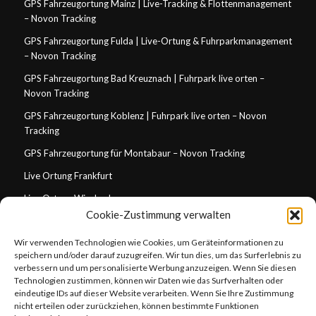
GPS Fahrzeugortung Mainz | Live-Tracking & Flottenmanagement
– Novon Tracking
GPS Fahrzeugortung Fulda | Live-Ortung & Fuhrparkmanagement
– Novon Tracking
GPS Fahrzeugortung Bad Kreuznach | Fuhrpark live orten –
Novon Tracking
GPS Fahrzeugortung Koblenz | Fuhrpark live orten – Novon
Tracking
GPS Fahrzeugortung für Montabaur – Novon Tracking
Live Ortung Frankfurt
Live Ortung Wiesbaden
Cookie-Zustimmung verwalten
Live Ortung Mainz
Wir verwenden Technologien wie Cookies, um Geräteinformationen zu
Live Ortung Darmstadt
speichern und/oder darauf zuzugreifen. Wir tun dies, um das Surferlebnis zu
Live Ortung Koblenz
verbessern und um personalisierte Werbung anzuzeigen. Wenn Sie diesen
Technologien zustimmen, können wir Daten wie das Surfverhalten oder
GPS Tracking für Handwerksbetriebe in Wiesbaden
eindeutige IDs auf dieser Website verarbeiten. Wenn Sie Ihre Zustimmung
nicht erteilen oder zurückziehen, können bestimmte Funktionen
GPS Tracking für Handwerksbetriebe in Frankfurt