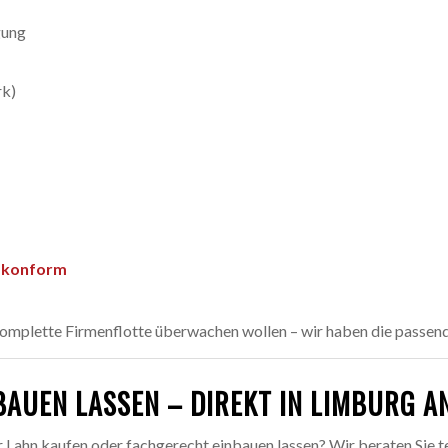
gung
rk)
O-konform
e komplette Firmenflotte überwachen wollen – wir haben die passen
BAUEN LASSEN – DIREKT IN LIMBURG A
 Lahn kaufen oder fachgerecht einbauen lassen? Wir beraten Sie te