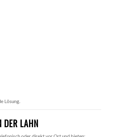
de Lösung.
N DER LAHN
lefonisch oder direkt vor Ort und bieten: