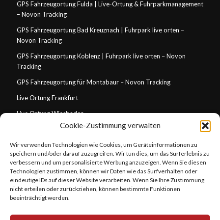
GPS Fahrzeugortung Fulda | Live-Ortung & Fuhrparkmanagement
– Novon Tracking
GPS Fahrzeugortung Bad Kreuznach | Fuhrpark live orten –
Novon Tracking
GPS Fahrzeugortung Koblenz | Fuhrpark live orten – Novon
Tracking
GPS Fahrzeugortung für Montabaur – Novon Tracking
Live Ortung Frankfurt
Live Ortung Wiesbaden
Cookie-Zustimmung verwalten
Live Ortung Mainz
Wir verwenden Technologien wie Cookies, um Geräteinformationen zu
Live Ortung Darmstadt
speichern und/oder darauf zuzugreifen. Wir tun dies, um das Surferlebnis zu
Live Ortung Koblenz
verbessern und um personalisierte Werbung anzuzeigen. Wenn Sie diesen
Technologien zustimmen, können wir Daten wie das Surfverhalten oder
GPS Tracking für Handwerksbetriebe in Wiesbaden
eindeutige IDs auf dieser Website verarbeiten. Wenn Sie Ihre Zustimmung
nicht erteilen oder zurückziehen, können bestimmte Funktionen
GPS Tracking für Handwerksbetriebe in Frankfurt
beeinträchtigt werden.
GPS Fahrzeugortung Stuttgart