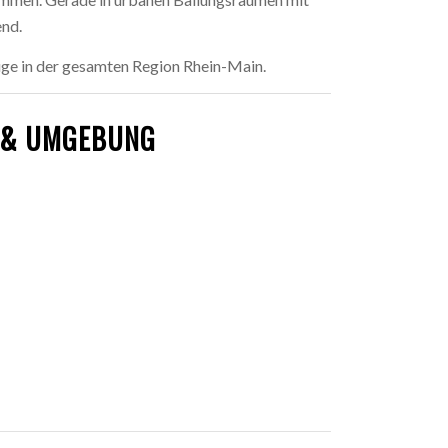
end.
euge in der gesamten Region Rhein-Main.
T & UMGEBUNG