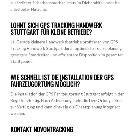
zusätzlicher Sicherheitsmechanismus im Diebstahlfall oder bei
unbefugter Nutzung.
LOHNT SICH GPS TRACKING HANDWERK
STUTTGART FÜR KLEINE BETRIEBE?
Ja. Gerade kleinere Handwerksbetriebe profitieren von GPS
Tracking Handwerk Stuttgart durch optimierte Tourenplanung,
geringere Standzeiten und effizientere Disposition im gesamten
Stadtgebiet.
WIE SCHNELL IST DIE INSTALLATION DER GPS
FAHRZEUGORTUNG MÖGLICH?
Die Installation der GPS Fahrzeugortung Stuttgart erfolgt in der
Regel kurzfristig. Nach Aktivierung steht die Live-Ortung sofort
zur Verfügung und kann direkt in die Einsatzplanung integriert
werden.
KONTAKT NOVONTRACKING