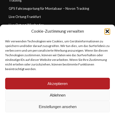
Tracking
GPS Fahrzeugortung für Montabaur – Novon Tracking
Live Ortung Frankfurt
Live Ortung Wiesbaden
Cookie-Zustimmung verwalten
Live Ortung Mainz
Wir verwenden Technologien wie Cookies, um Geräteinformationen zu
Live Ortung Darmstadt
speichern und/oder darauf zuzugreifen. Wir tun dies, um das Surferlebnis zu
Live Ortung Koblenz
verbessern und um personalisierte Werbung anzuzeigen. Wenn Sie diesen
Technologien zustimmen, können wir Daten wie das Surfverhalten oder
GPS Tracking für Handwerksbetriebe in Wiesbaden
eindeutige IDs auf dieser Website verarbeiten. Wenn Sie Ihre Zustimmung
nicht erteilen oder zurückziehen, können bestimmte Funktionen
GPS Tracking für Handwerksbetriebe in Frankfurt
beeinträchtigt werden.
GPS Fahrzeugortung Stuttgart
Akzeptieren
Ablehnen
Einstellungen ansehen
© 2025 Novon Tracking GmbH – Alle Rechte vorbehalten | Realisiert von
Marketingagentur Wahl
-
powered by Enfold WordPress Theme