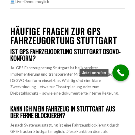
Live-Demo möglich
HÄUFIGE FRAGEN ZUR GPS
FAHRZEUGORTUNG STUTTGART
IST GPS FAHRZEUGORTUNG STUTTGART DSGVO-
KONFORM?
Ja. GPS Fahrzeugortung Stuttgart ist bei korrekter
Jetzt anrufen
Implementierung und transparenter Mitarbeiterinformation
DSGVO-konform einsetzbar. Wichtig sind eine klare
Zweckbindung – etwa zur Einsatzplanung oder zum
Diebstahlschutz – sowie eine dokumentierte interne Regelung.
KANN ICH MEIN FAHRZEUG IN STUTTGART AUS
DER FERNE BLOCKIEREN?
Je nach Systemausstattung ist eine Fahrzeugblockierung durch
GPS-Tracker Stuttgart möglich. Diese Funktion dient als