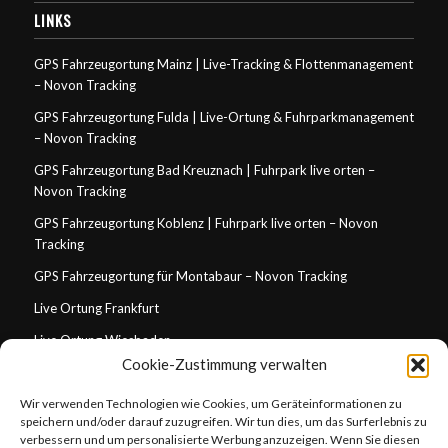
LINKS
GPS Fahrzeugortung Mainz | Live-Tracking & Flottenmanagement
– Novon Tracking
GPS Fahrzeugortung Fulda | Live-Ortung & Fuhrparkmanagement
– Novon Tracking
GPS Fahrzeugortung Bad Kreuznach | Fuhrpark live orten –
Novon Tracking
GPS Fahrzeugortung Koblenz | Fuhrpark live orten – Novon
Tracking
GPS Fahrzeugortung für Montabaur – Novon Tracking
Live Ortung Frankfurt
Live Ortung Wiesbaden
Cookie-Zustimmung verwalten
Live Ortung Mainz
Wir verwenden Technologien wie Cookies, um Geräteinformationen zu
Live Ortung Darmstadt
speichern und/oder darauf zuzugreifen. Wir tun dies, um das Surferlebnis zu
Live Ortung Koblenz
verbessern und um personalisierte Werbung anzuzeigen. Wenn Sie diesen